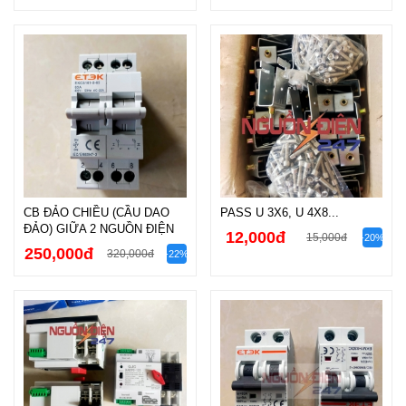
CB ĐẢO CHIỀU (CẦU DAO
PASS U 3X6, U 4X8...
ĐẢO) GIỮA 2 NGUỒN ĐIỆN
12,000đ
15,000đ
-20%
250,000đ
320,000đ
-22%