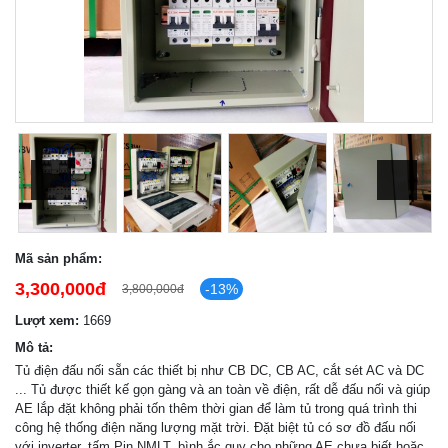
Mã sản phẩm:
3,300,000đ
-13%
3,800,000đ
Lượt xem:
1669
Mô tả:
Tủ điện đấu nối sẵn các thiết bị như CB DC, CB AC, cắt sét AC và DC
... Tủ được thiết kế gọn gàng và an toàn về điện, rất dễ đấu nối và giúp
AE lắp đặt không phải tốn thêm thời gian để làm tủ trong quá trình thi
công hệ thống điện năng lượng mặt trời. Đặt biệt tủ có sơ đồ đấu nối
với inverter, tấm Pin NMLT, bình ắc quy cho những AE chưa biết hoặc