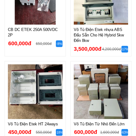
CB DC ETEK 250A 500VDC
Võ Tủ Điện Etek nhựa ABS
2P
Đấu Sẵn Cho Hệ Hybrid 5kw
Đến 8kw
600,000đ
650,000đ
-8%
3,500,000đ
4,200,000đ
-17%
Võ Tủ Điện Etek HT 24ways
Võ Tủ Điện Từ Nhỏ Đến Lớn
450,000đ
600,000đ
550,000đ
1,600,000đ
-18%
-63%