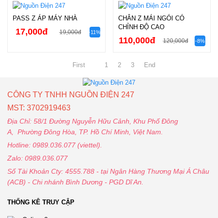
PASS Z ÁP MÁY NHÀ
CHÂN Z MÁI NGÓI CÓ
CHỈNH ĐỘ CAO
17,000đ
19,000đ
-11%
110,000đ
120,000đ
-8%
First
1
2
3
End
CÔNG TY TNHH NGUỒN ĐIỆN 247
MST: 3702919463
Địa Chỉ: 58/1 Đường Nguyễn Hữu Cảnh, Khu Phố Đông
A, Phường Đông Hòa, TP. Hồ Chí Minh, Việt Nam.
Hotline: 0989.036.077 (viettel).
Zalo: 0989.036.077
Số Tài Khoản Cty: 4555.788 - tại Ngân Hàng Thương Mại Á Châu
(ACB) - Chi nhánh Bình Dương - PGD Dĩ An.
THỐNG KÊ TRUY CẬP