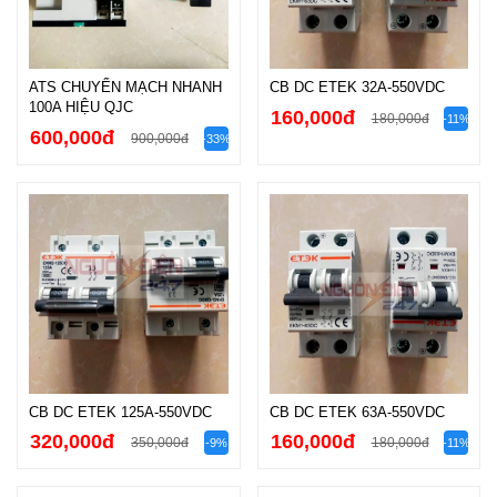
ATS CHUYỂN MẠCH NHANH
CB DC ETEK 32A-550VDC
100A HIỆU QJC
160,000đ
180,000đ
-11%
600,000đ
900,000đ
-33%
CB DC ETEK 125A-550VDC
CB DC ETEK 63A-550VDC
320,000đ
160,000đ
350,000đ
180,000đ
-9%
-11%