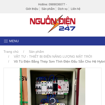
Hotline: 0989036077 -
Giới thiệu
Sản phẩm
Dịch vụ
Liên hệ
MENU
Trang chủ
Sản phẩm
VẬT TƯ - THIẾT BỊ ĐIỆN NĂNG LƯỢNG MẶT TRỜI
Võ Tủ Điện Bằng Thép Sơn Tĩnh Điện Đấu Sẵn Cho Hệ Hybr