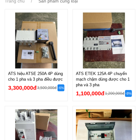
Trang chủ
Sản phẩm cùng loại
ATS hiệu ATSE 250A 4P dùng
ATS ETEK 125A 4P chuyển
cho 1 pha và 3 pha điều được
mạch chậm dùng được cho 1
pha và 3 pha
3,300,000đ
3,500,000đ
-6%
1,100,000đ
1,200,000đ
-8%