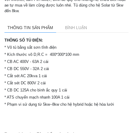
ae tự mua về làm cũng được luôn nhé. Tủ dùng cho hệ Solar từ 5kw
đến 8kw.
THÔNG TIN SẢN PHẨM
BÌNH LUẬN
THÔNG SỐ TỦ ĐIỆN:
* Võ tủ bằng sắt sơn tĩnh điện
* Kích thước võ D,R.C = 400*300*100 mm
* CB AC 400V - 63A 2 cái
* CB DC 550V - 32A 2 cái
* Cắt sét AC 20kva 1 cái
* Cắt sét DC 800V 2 cái
* CB DC 125A cho bình ắc quy 1 cái
* ATS chuyển mạch nhanh 100A 1 cái
* Phạm vi sử dụng từ 5kw--8kw cho hệ hybrid hoặc hệ hòa lưới